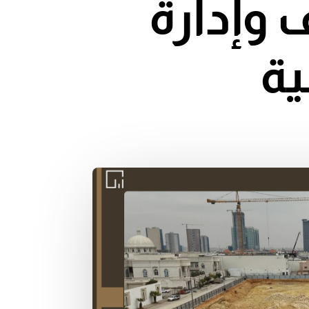
 وإدارة
ية