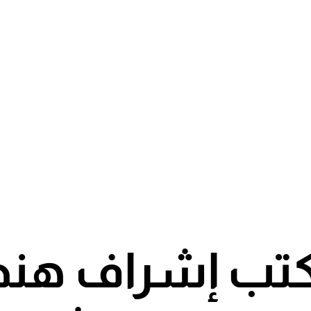
تب إشراف هن