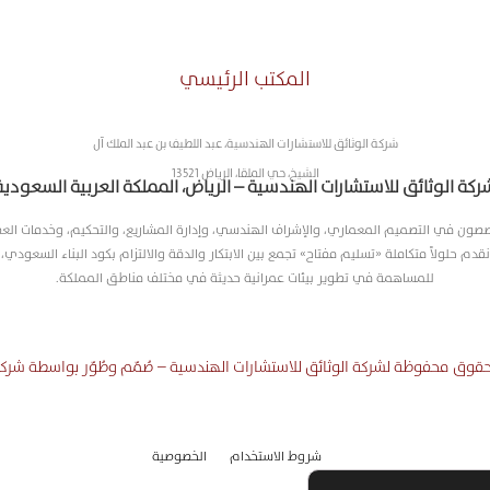
المكتب الرئيسي
شركة الوثائق للاستشارات الهندسية، عبد اللطيف بن عبد الملك آل
الشيخ، حي الملقا، الرياض 13521
ركة الوثائق للاستشارات الهندسية – الرياض، المملكة العربية السعودية
صون في التصميم المعماري، والإشراف الهندسي، وإدارة المشاريع، والتحكيم، وخدمات العق
نقدم حلولاً متكاملة «تسليم مفتاح» تجمع بين الابتكار والدقة والالتزام بكود البناء السعودي،
للمساهمة في تطوير بيئات عمرانية حديثة في مختلف مناطق المملكة.
قوق محفوظة لشركة الوثائق للاستشارات الهندسية – صُمّم وطُوّر بواسطة شركة ا
الخصوصية
شروط الاستخدام